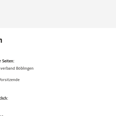
m
r Seiten:
sverband Böblingen
Vorsitzende
lich: